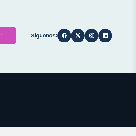
Síguenos:
r