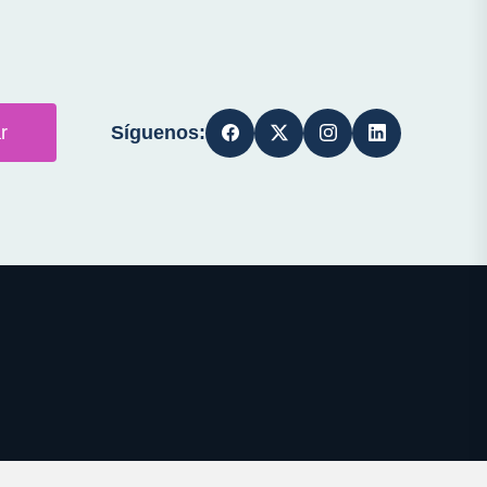
Síguenos:
r