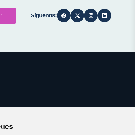
Síguenos:
r
kies